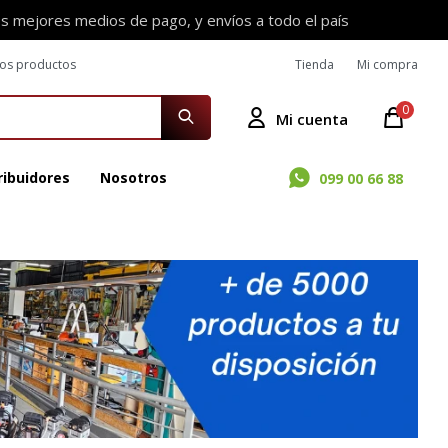
os mejores medios de pago, y envíos a todo el país
ros productos
Tienda
Mi compra
0
ribuidores
Nosotros
099 00 66 88