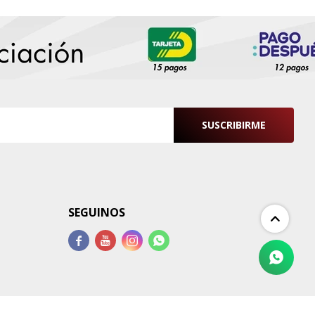
SUSCRIBIRME
SEGUINOS



