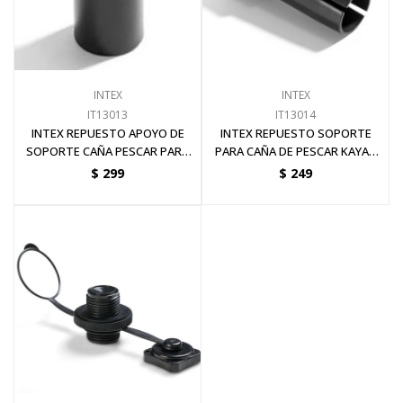
Pinturas y Accesorios
INTEX
INTEX
Piscinas e Inflables
IT13013
IT13014
INTEX REPUESTO APOYO DE
INTEX REPUESTO SOPORTE
SOPORTE CAÑA PESCAR PARA
PARA CAÑA DE PESCAR KAYAK
Sanitaria
KAYAK & BOTE
EXCURSION PRO
$
299
$
249
Soldadoras y Accesorios