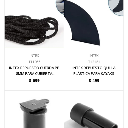
Electricidad
Ferretería
INTEX
INTEX
Herramientas Eléctrica y Batería
IT11055
IT12181
INTEX REPUESTO CUERDA PP
INTEX REPUESTO QUILLA
8MM PARA CUBIERTA
PLÁSTICA PARA KAYAKS
Herramientas Manuales
EMBARCACIONES
$
699
$
499
Generadores
Hogar