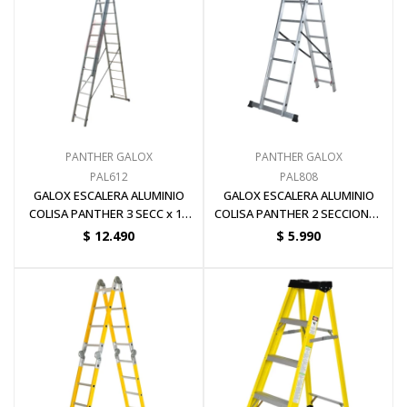
PANTHER GALOX
PANTHER GALOX
PAL612
PAL808
GALOX ESCALERA ALUMINIO
GALOX ESCALERA ALUMINIO
COLISA PANTHER 3 SECC x 12
COLISA PANTHER 2 SECCIONES
ESC
x 8 ESCALONES
$
12.490
$
5.990