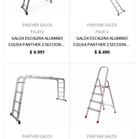
Pinturas y Accesorios
PANTHER GALOX
PANTHER GALOX
PAL810
PAL812
Piscinas e Inflables
GALOX ESCALERA ALUMINIO
GALOX ESCALERA ALUMINIO
COLISA PANTHER 2 SECCIONES
COLISA PANTHER 2 SECCIONES
x 10 ESCALONES
x 12 ESCALONES
$
6.991
$
8.490
Sanitaria
Soldadoras y Accesorios
PANTHER GALOX
PANTHER GALOX