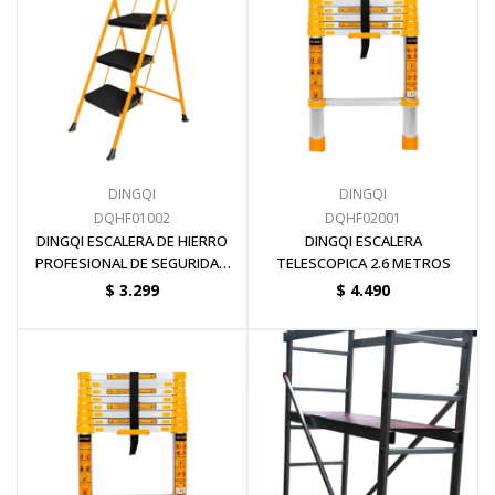
DINGQI
DINGQI
DQHF01002
DQHF02001
DINGQI ESCALERA DE HIERRO
DINGQI ESCALERA
PROFESIONAL DE SEGURIDAD
TELESCOPICA 2.6 METROS
C/BANDEJA 4 ESCALONES
$
3.299
$
4.490
150KG