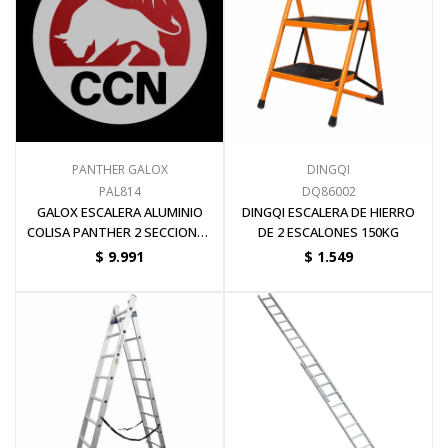
Electricidad
Ferretería
PANTHER GALOX
DINGQI
PAL814
DQ86002
Herramientas Eléctrica y Batería
GALOX ESCALERA ALUMINIO
DINGQI ESCALERA DE HIERRO
COLISA PANTHER 2 SECCIONES
DE 2 ESCALONES 150KG
x 14 ESCA
$
9.991
$
1.549
Herramientas Manuales
Generadores
Hogar