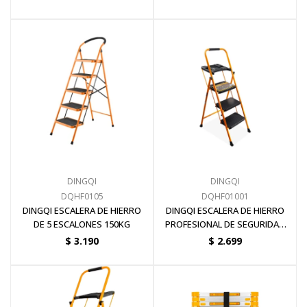
DINGQI
DINGQI
DQHF0105
DQHF01001
DINGQI ESCALERA DE HIERRO
DINGQI ESCALERA DE HIERRO
DE 5 ESCALONES 150KG
PROFESIONAL DE SEGURIDAD
C/BANDEJA 3 ESCALONES
$
3.190
$
2.699
150KG