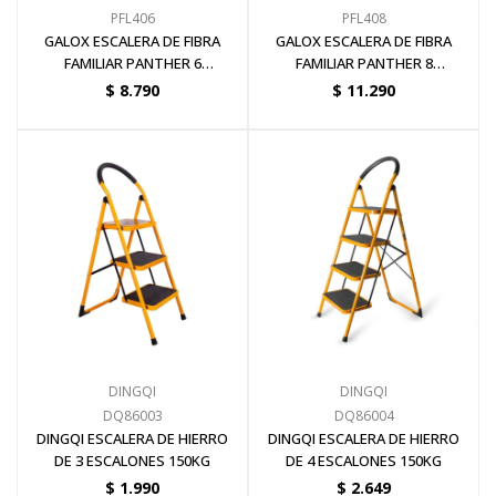
PFL406
PFL408
GALOX ESCALERA DE FIBRA
GALOX ESCALERA DE FIBRA
FAMILIAR PANTHER 6
FAMILIAR PANTHER 8
ESCALONES
ESCALONES
$
8.790
$
11.290
DINGQI
DINGQI
DQ86003
DQ86004
DINGQI ESCALERA DE HIERRO
DINGQI ESCALERA DE HIERRO
DE 3 ESCALONES 150KG
DE 4 ESCALONES 150KG
$
1.990
$
2.649