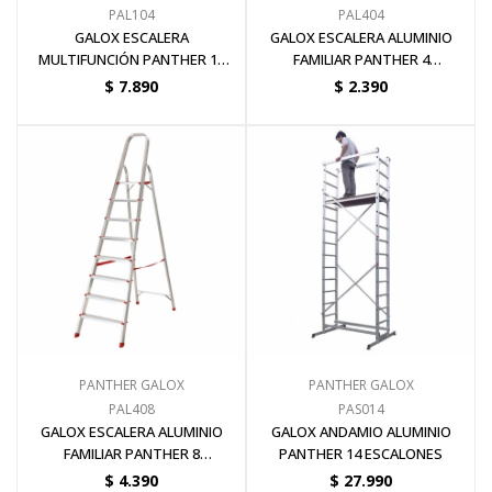
PAL104
PAL404
GALOX ESCALERA
GALOX ESCALERA ALUMINIO
MULTIFUNCIÓN PANTHER 16
FAMILIAR PANTHER 4
ESCALONES C/PLATAFORMAS
ESCALONES
$
7.890
$
2.390
PANTHER GALOX
PANTHER GALOX
PAL408
PAS014
GALOX ESCALERA ALUMINIO
GALOX ANDAMIO ALUMINIO
FAMILIAR PANTHER 8
PANTHER 14 ESCALONES
ESCALONES
$
4.390
$
27.990