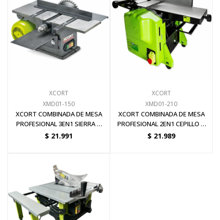
Electricidad
Ferretería
XCORT
XCORT
Herramientas Eléctrica y Batería
XMD01-150
XMD01-210
XCORT COMBINADA DE MESA
XCORT COMBINADA DE MESA
PROFESIONAL 3EN1 SIERRA &
PROFESIONAL 2EN1 CEPILLO &
CEPILLO &
GARLOPA 1600W
$
21.991
$
21.989
Herramientas Manuales
Generadores
Hogar