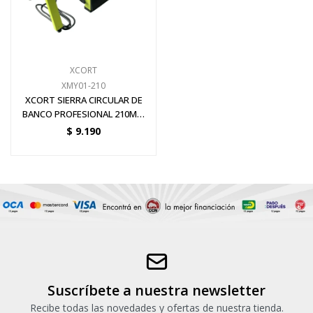
Pinturas y Accesorios
XCORT
Piscinas e Inflables
XMY01-210
XCORT SIERRA CIRCULAR DE
BANCO PROFESIONAL 210MM
Sanitaria
1200W
$
9.190
Soldadoras y Accesorios
Suscríbete a nuestra newsletter
Recibe todas las novedades y ofertas de nuestra tienda.