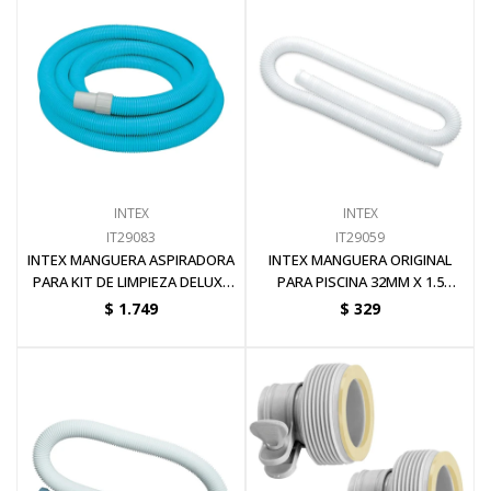
Electricidad
Ferretería
INTEX
INTEX
Herramientas Eléctrica y Batería
IT29083
IT29059
INTEX MANGUERA ASPIRADORA
INTEX MANGUERA ORIGINAL
PARA KIT DE LIMPIEZA DELUXE
PARA PISCINA 32MM X 1.5
Herramientas Manuales
7.6 METROS X 38MM
METROS
$
1.749
$
329
Generadores
Hogar