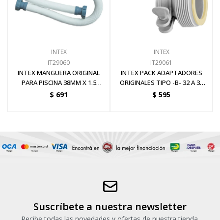
Pinturas y Accesorios
INTEX
INTEX
Piscinas e Inflables
IT29060
IT29061
INTEX MANGUERA ORIGINAL
INTEX PACK ADAPTADORES
PARA PISCINA 38MM X 1.5
ORIGINALES TIPO -B- 32 A 38
Sanitaria
METROS
MM
$
691
$
595
Soldadoras y Accesorios
Suscríbete a nuestra newsletter
Recibe todas las novedades y ofertas de nuestra tienda.