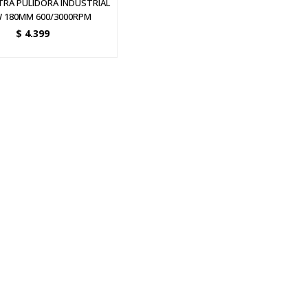
TRA PULIDORA INDUSTRIAL
 180MM 600/3000RPM
$
4.399