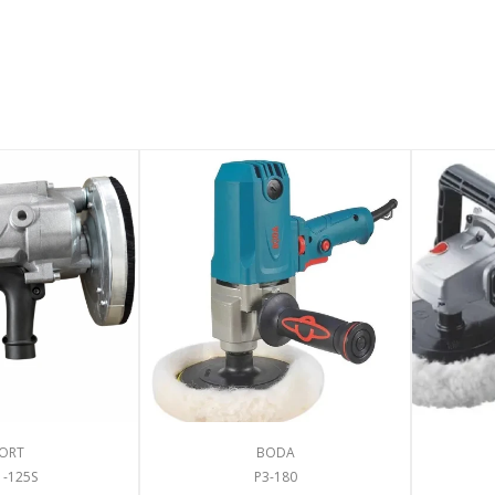
ORT
BODA
1-125S
P3-180