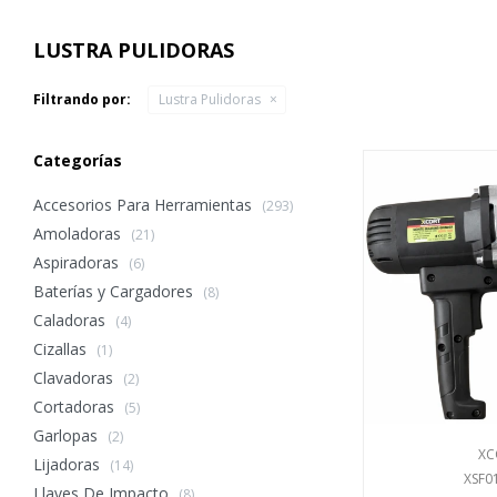
LUSTRA PULIDORAS
Filtrando por:
Lustra Pulidoras
Categorías
Accesorios Para Herramientas
(293)
Amoladoras
(21)
Aspiradoras
(6)
Baterías y Cargadores
(8)
Caladoras
(4)
Cizallas
(1)
Clavadoras
(2)
Cortadoras
(5)
Garlopas
(2)
XC
Lijadoras
(14)
XSF0
Llaves De Impacto
(8)