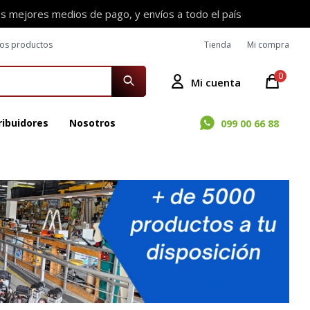
os mejores medios de pago, y envíos a todo el país
ros productos
Tienda
Mi compra
0
ribuidores
Nosotros
099 00 66 88