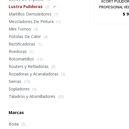
XCORT PULIDO
Lustra Pulidoras
PROFESIONAL VE
(3)
$
9
Martillos Demoledores
(7)
Mezcladores De Pintura
(1)
Mini Tornos
(4)
Pistolas De Calor
(4)
Rectificadoras
(1)
Roedoras
(1)
Rotomartillos
(12)
Routers y Refiladoras
(5)
Rozadoras y Acanaladoras
(3)
Sierras
(13)
Sopladores
(6)
Taladros y Atornilladores
(32)
Marcas
Boda
(2)