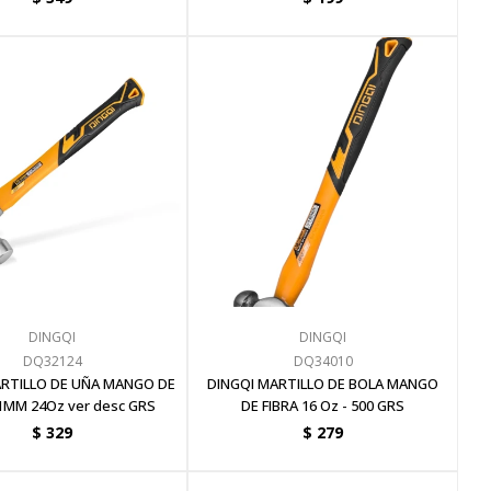
DINGQI
DINGQI
DQ32124
DQ34010
ARTILLO DE UÑA MANGO DE
DINGQI MARTILLO DE BOLA MANGO
31MM 24Oz ver desc GRS
DE FIBRA 16 Oz - 500 GRS
$
329
$
279