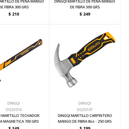
MARTILLO DE PENA MANGO
DINGQI MARTILLO DE PENA MANGO
DE FIBRA 300 GRS
DE FIBRA 500 GRS
$
210
$
249
DINGQI
DINGQI
DQ32018
DQ32107
I MARTILLO TECHADOR
DINGQI MARTILLO CARPINTERO
A MAGNETICA 700 GRS
MANGO DE FIBRA 8oz - 250 GRS
$
349
$
199