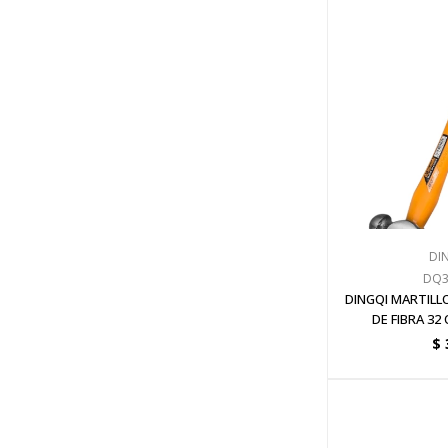
DI
DQ3
DINGQI MARTILL
DE FIBRA 32 
$