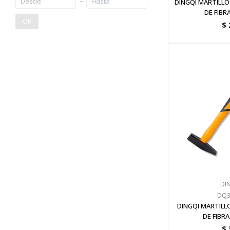
DINGQI MARTILL
DE FIBR
OK
$
DI
DQ3
DINGQI MARTILL
DE FIBRA
$