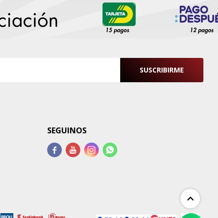
SUSCRIBIRME
SEGUINOS



