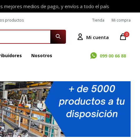
os mejores medios de pago, y envíos a todo el país
ros productos
Tienda
Mi compra
0
ribuidores
Nosotros
099 00 66 88