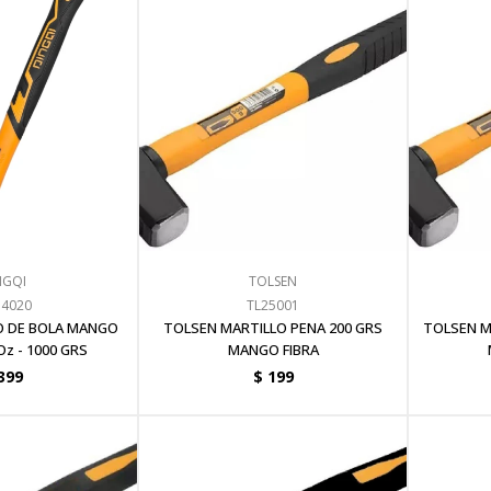
NGQI
TOLSEN
4020
TL25001
O DE BOLA MANGO
TOLSEN MARTILLO PENA 200 GRS
TOLSEN M
Oz - 1000 GRS
MANGO FIBRA
399
$
199