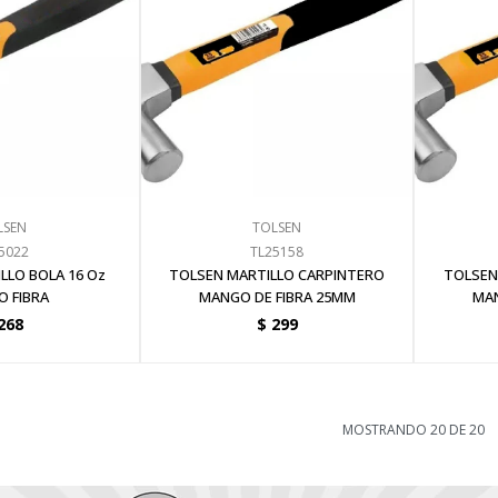
LSEN
TOLSEN
5022
TL25158
LLO BOLA 16 Oz
TOLSEN MARTILLO CARPINTERO
TOLSEN
 FIBRA
MANGO DE FIBRA 25MM
MAN
268
$
299
MOSTRANDO
20
DE
20