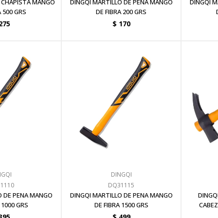
O CHAPISTA MANGO
DINGQI MARTILLO DE PENA MANGO
DINGQI 
A 500 GRS
DE FIBRA 200 GRS
275
$
170
NGQI
DINGQI
1110
DQ31115
O DE PENA MANGO
DINGQI MARTILLO DE PENA MANGO
DINGQ
 1000 GRS
DE FIBRA 1500 GRS
CABEZ
395
$
499