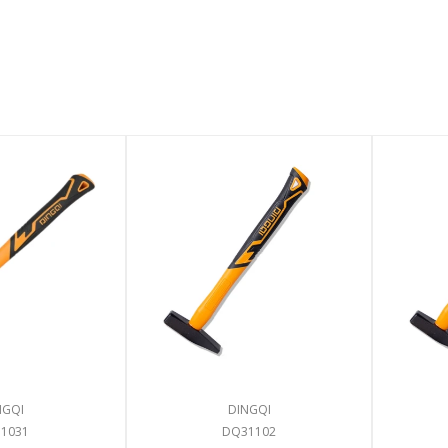
NGQI
DINGQI
1031
DQ31102