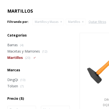
MARTILLOS
Filtrando por:
Martillos y Mazas
Martillos
Quitar filtros
Categorías
Barras
(4)
Macetas y Marrones
(12)
Martillos
(20)
Marcas
DingQi
(13)
Tolsen
(7)
Precio
($)
DI
DQ3