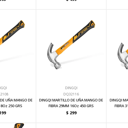
NGQI
DINGQI
2108
DQ32116
 DE UÑA MANGO DE
DINGQI MARTILLO DE UÑA MANGO DE
DINGQI M
 8Oz 250 GRS
FIBRA 29MM 16Oz 450 GRS
FIBRA 
199
$
299