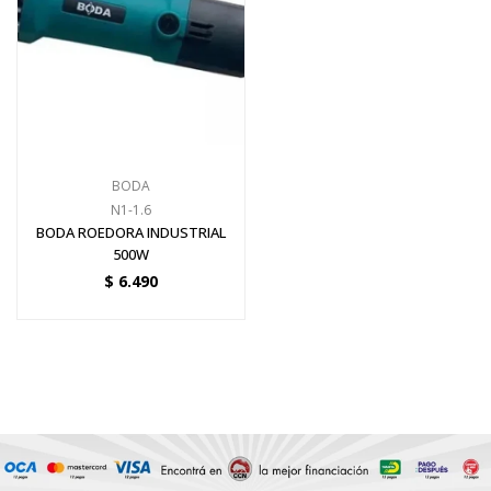
Electricidad
Ferretería
BODA
N1-1.6
Herramientas Eléctrica y Batería
BODA ROEDORA INDUSTRIAL
500W
$
6.490
Herramientas Manuales
Generadores
Hogar