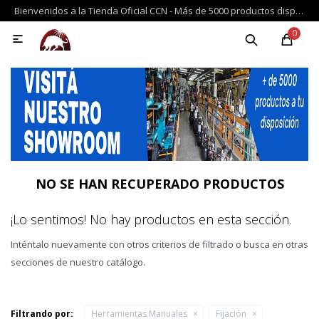
Bienvenidos a la Tienda Oficial CCN - Más de 5000 productos disponibles de reconocidas marcas importadas, con los mejores medios de pago, y envíos a todo el país
MI CUENTA
0

Productos
Repuestos
Novedades
Ofertas
M
Auto y Taller
Campo y Jardín
NO SE HAN RECUPERADO PRODUCTOS
Compresores y Neumática
¡Lo sentimos! No hay productos en esta sección.
Inténtalo nuevamente con otros criterios de filtrado o busca en otras
secciones de nuestro catálogo.
Construcción y Accesorios
Filtrando por:
Herramientas Manuales
Fijación
Deportes y Entretenimiento