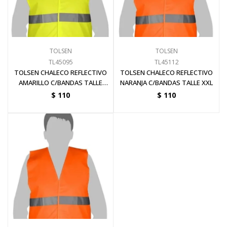
Pinturas y Accesorios
TOLSEN
TOLSEN
Piscinas e Inflables
TL45095
TL45112
TOLSEN CHALECO REFLECTIVO
TOLSEN CHALECO REFLECTIVO
AMARILLO C/BANDAS TALLE
NARANJA C/BANDAS TALLE XXL
Sanitaria
XXXL
$
110
$
110
Soldadoras y Accesorios