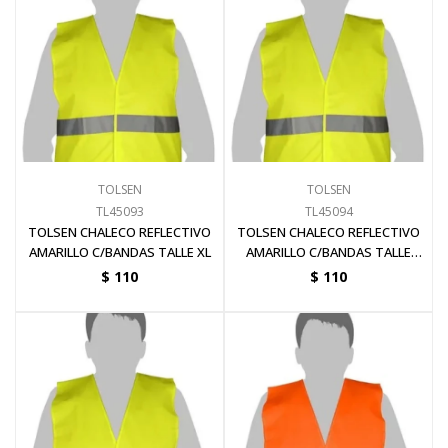
Electricidad
Ferretería
TOLSEN
TOLSEN
Herramientas Eléctrica y Batería
TL45093
TL45094
TOLSEN CHALECO REFLECTIVO
TOLSEN CHALECO REFLECTIVO
AMARILLO C/BANDAS TALLE XL
AMARILLO C/BANDAS TALLE
XXL
$
110
$
110
Herramientas Manuales
Generadores
Hogar