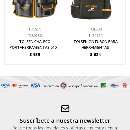
Pinturas y Accesorios
TOLSEN
TOLSEN
Piscinas e Inflables
TL80130
TL80120
TOLSEN CHALECO
TOLSEN CINTURON PARA
PORTAHERRAMIENTAS 510 X
HERRAMIENTAS
Sanitaria
600 MM
$
939
$
684
Soldadoras y Accesorios
Suscríbete a nuestra newsletter
Recibe todas las novedades y ofertas de nuestra tienda.