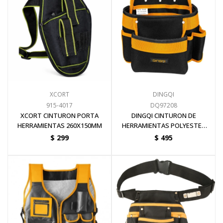
Electricidad
Ferretería
XCORT
DINGQI
Herramientas Eléctrica y Batería
915-4017
DQ97208
XCORT CINTURON PORTA
DINGQI CINTURON DE
HERRAMIENTAS 260X150MM
HERRAMIENTAS POLYESTER
ALTA RESISTENCIA 25x28CM
$
299
$
495
Herramientas Manuales
Generadores
Hogar