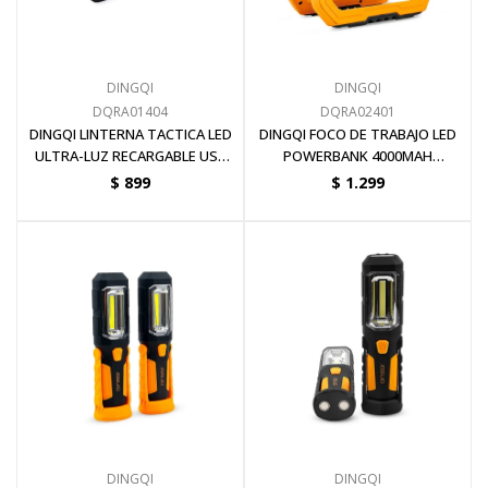
Pinturas y Accesorios
DINGQI
DINGQI
DQRA01404
DQRA02401
Piscinas e Inflables
DINGQI LINTERNA TACTICA LED
DINGQI FOCO DE TRABAJO LED
ULTRA-LUZ RECARGABLE USB
POWERBANK 4000MAH
1200 LUMENS
INTEGRADO 1000 LUMENS
$
899
$
1.299
Sanitaria
Soldadoras y Accesorios
DINGQI
DINGQI