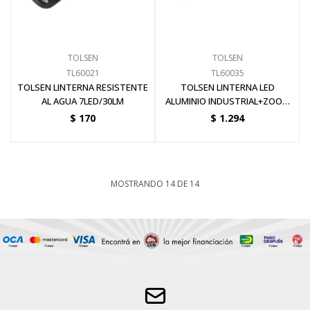
TOLSEN
TOLSEN
TL60021
TL60035
TOLSEN LINTERNA RESISTENTE
TOLSEN LINTERNA LED
AL AGUA 7LED/30LM
ALUMINIO INDUSTRIAL+ZOOM
10W/550LM
$
170
$
1.294
MOSTRANDO
14
DE
14