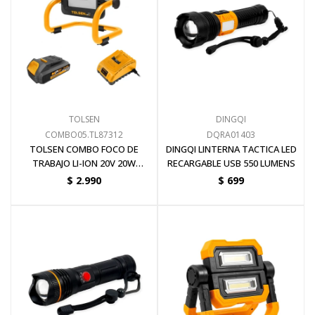
Electricidad
Ferretería
TOLSEN
DINGQI
COMBO05.TL87312
DQRA01403
Herramientas Eléctrica y Batería
TOLSEN COMBO FOCO DE
DINGQI LINTERNA TACTICA LED
TRABAJO LI-ION 20V 20W
RECARGABLE USB 550 LUMENS
2000LM + BATERIA
$
2.990
$
699
Herramientas Manuales
Generadores
Hogar