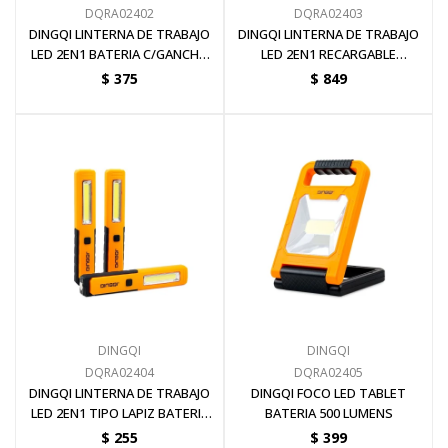
DQRA02402
DQRA02403
DINGQI LINTERNA DE TRABAJO
DINGQI LINTERNA DE TRABAJO
LED 2EN1 BATERIA C/GANCHO
LED 2EN1 RECARGABLE
BASE GIRATORIA 250 LUMENS
GANCHO BASE GIRATORIA 250
$
375
$
849
LUMENS
DINGQI
DINGQI
DQRA02404
DQRA02405
DINGQI LINTERNA DE TRABAJO
DINGQI FOCO LED TABLET
LED 2EN1 TIPO LAPIZ BATERIA
BATERIA 500 LUMENS
150 LUMENS
$
255
$
399