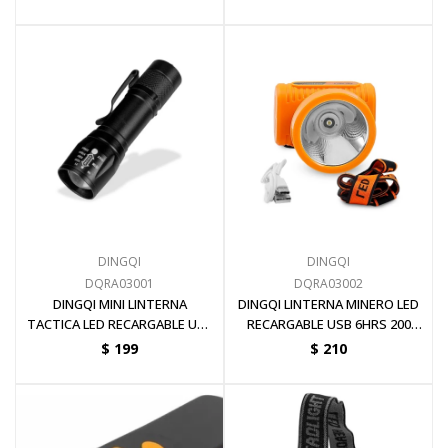
DINGQI
DINGQI
DQRA03001
DQRA03002
DINGQI MINI LINTERNA
DINGQI LINTERNA MINERO LED
TACTICA LED RECARGABLE USB
RECARGABLE USB 6HRS 200
1.5HRS 300MTS 300 LUMENS
LUMENS
$
199
$
210