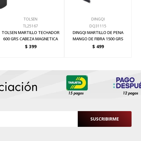
TOLSEN
DINGQI
TL25167
DQ31115
TOLSEN MARTILLO TECHADOR
DINGQI MARTILLO DE PENA
600 GRS CABEZA MAGNETICA
MANGO DE FIBRA 1500 GRS
$
399
$
499
SUSCRIBIRME