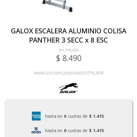
Electricidad
GALOX ESCALERA ALUMINIO COLISA
PANTHER 3 SECC x 8 ESC
Ferretería
PAL608
$
8.490
Herramientas Eléctrica y Batería
www.ccn.com.uy/producto/PAL608
Herramientas Manuales
Generadores
hasta en
6
cuotas de
$ 1.415
Hogar
hasta en
6
cuotas de
$ 1.415