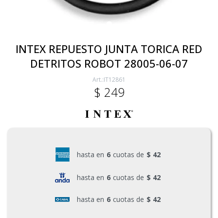
Electricidad
INTEX REPUESTO JUNTA TORICA RED
DETRITOS ROBOT 28005-06-07
Ferretería
IT12861
$
249
Herramientas Eléctrica y Batería
Herramientas Manuales
hasta en
6
cuotas de
$ 42
Generadores
hasta en
6
cuotas de
$ 42
hasta en
6
cuotas de
$ 42
Hogar