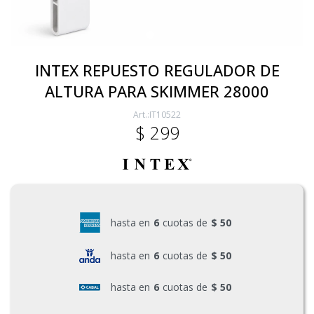
Electricidad
INTEX REPUESTO REGULADOR DE
ALTURA PARA SKIMMER 28000
Ferretería
IT10522
$
299
Herramientas Eléctrica y Batería
Herramientas Manuales
hasta en
6
cuotas de
$ 50
Generadores
hasta en
6
cuotas de
$ 50
hasta en
6
cuotas de
$ 50
Hogar