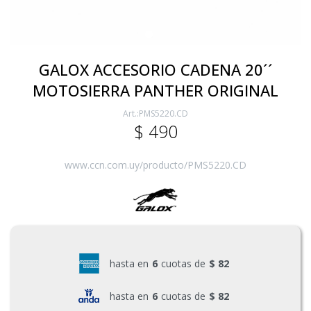
Electricidad
GALOX ACCESORIO CADENA 20´´
MOTOSIERRA PANTHER ORIGINAL
Ferretería
PMS5220.CD
$
490
Herramientas Eléctrica y Batería
www.ccn.com.uy/producto/PMS5220.CD
Herramientas Manuales
Generadores
hasta en
6
cuotas de
$ 82
Hogar
hasta en
6
cuotas de
$ 82