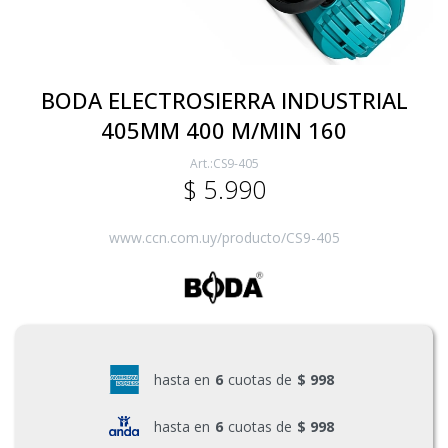
Electricidad
BODA ELECTROSIERRA INDUSTRIAL
405MM 400 M/MIN 160
Ferretería
CS9-405
$
5.990
Herramientas Eléctrica y Batería
www.ccn.com.uy/producto/CS9-405
Herramientas Manuales
Generadores
hasta en
6
cuotas de
$ 998
Hogar
hasta en
6
cuotas de
$ 998