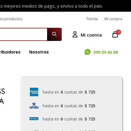
os mejores medios de pago, y envíos a todo el país
ros productos
Tienda
Mi compra
0
ribuidores
Nosotros
099 00 66 88
SS
hasta en
6
cuotas de
$ 725
A
hasta en
6
cuotas de
$ 725
hasta en
6
cuotas de
$ 725