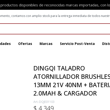
 productos disponibles de reconocidas marcas importadas, con l
 momento, contamos con amplio stock para la entrega inmediata de todos nuest
dades
Ofertas
Marcas
Servicio Post-Venta
Dist
DINGQI TALADRO
ATORNILLADOR BRUSHLE
13MM 21V 40NM + BATERI
2.0MAH & CARGADOR
DQJE01103
$
4.349