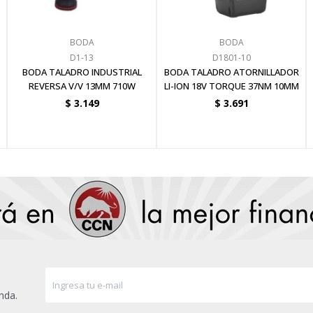
BODA
BODA
D1-13
D1801-10
BODA TALADRO INDUSTRIAL
BODA TALADRO ATORNILLADOR
REVERSA V/V 13MM 710W
LI-ION 18V TORQUE 37NM 10MM
$
3.149
$
3.691
nda.