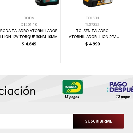
BODA
TOLSEN
D1201-10
TL87252
BODA TALADRO ATORNILLADOR
TOLSEN TALADRO
LI-ION 12V TORQUE 30NM 10MM
ATORNILLADOR LI-ION 20V
13MM 58NM 1BAT (S)
$
4.649
$
4.990
SUSCRIBIRME