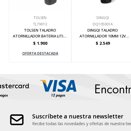
TOLSEN
DINGQI
TL79013
DQ105001A
TOLSEN TALADRO
DINGQI TALADRO
ATORNILLADOR BATERIA LITIO-
ATORNILLADOR 10MM 12V
ION 10.8 V
25NM 18+1 + 2 BATERIAS &
$
1.900
$
2.549
CARGADOR & ACCS
OFERTA DESTACADA
Suscríbete a nuestra newsletter
Recibe todas las novedades y ofertas de nuestra tie