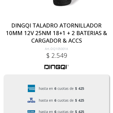
Electricidad
DINGQI TALADRO ATORNILLADOR
10MM 12V 25NM 18+1 + 2 BATERIAS &
Ferretería
CARGADOR & ACCS
DQ105001A
Herramientas Eléctrica y Batería
$
2.549
Herramientas Manuales
Generadores
hasta en
6
cuotas de
$ 425
hasta en
6
cuotas de
$ 425
Hogar
hasta en
6
cuotas de
$ 425