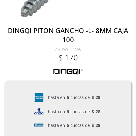
Electricidad
DINGQI PITON GANCHO -L- 8MM CAJA
100
Ferretería
DQ114008
$
170
Herramientas Eléctrica y Batería
Herramientas Manuales
hasta en
6
cuotas de
$ 28
Generadores
hasta en
6
cuotas de
$ 28
hasta en
6
cuotas de
$ 28
Hogar