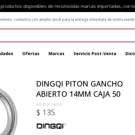
 productos disponibles de reconocidas marcas importadas, con l
 momento, contamos con amplio stock para la entrega inmediata de todos nuest
dades
Ofertas
Marcas
Servicio Post-Venta
Dist
DINGQI PITON GANCHO
ABIERTO 14MM CAJA 50
DQ114214
$
135