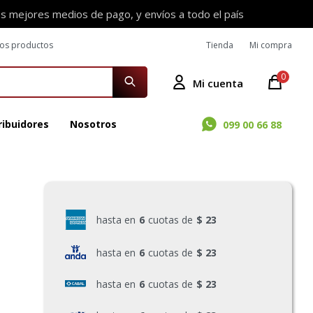
os mejores medios de pago, y envíos a todo el país
ros productos
Tienda
Mi compra
0
ribuidores
Nosotros
099 00 66 88
hasta en
6
cuotas de
$ 23
hasta en
6
cuotas de
$ 23
hasta en
6
cuotas de
$ 23