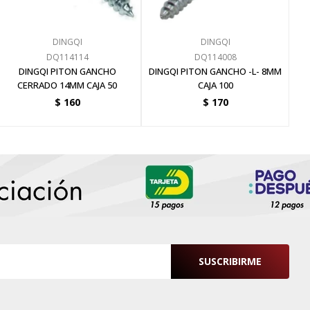
DINGQI
DINGQI
DQ114114
DQ114008
DINGQI PITON GANCHO
DINGQI PITON GANCHO -L- 8MM
CERRADO 14MM CAJA 50
CAJA 100
$
160
$
170
SUSCRIBIRME