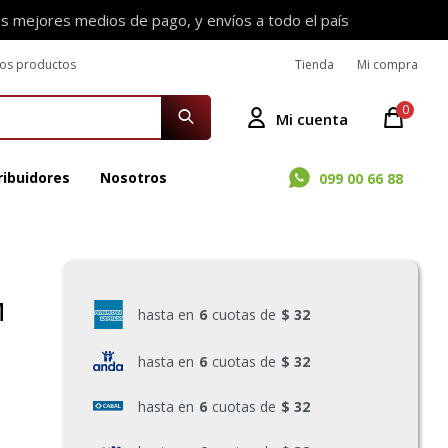
os mejores medios de pago, y envíos a todo el país
ros productos
Tienda
Mi compra
0
ribuidores
Nosotros
099 00 66 88
M
hasta en
6
cuotas de
$ 32
hasta en
6
cuotas de
$ 32
hasta en
6
cuotas de
$ 32