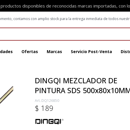
 productos disponibles de reconocidas marcas importadas, con l
 momento, contamos con amplio stock para la entrega inmediata de todos nuest
dades
Ofertas
Marcas
Servicio Post-Venta
Dist
DINGQI MEZCLADOR DE
PINTURA SDS 500x80x10M
DQ126850
$
189