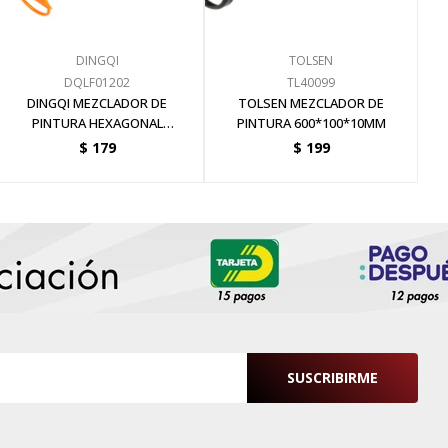
DINGQI
TOLSEN
DQLF01202
TL40099
DINGQI MEZCLADOR DE
TOLSEN MEZCLADOR DE
PINTURA HEXAGONAL
PINTURA 600*100*10MM
550x100x9.5MM
$
179
$
199
SUSCRIBIRME