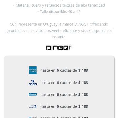
• Material: cuero y refuerzos textiles de alta tenacidad
• Talle disponible: 40 a 45
CCN representa en Uruguay la marca DINGQI, ofreciendo
garantía local, servicio postventa eficiente y stock disponible al
instante.
hasta en
6
cuotas de
$ 183
hasta en
6
cuotas de
$ 183
hasta en
6
cuotas de
$ 183
hasta en
6
cuotas de
$ 183