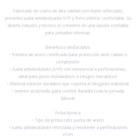
Fabricado en cuero de alta calidad con tejido reforzado,
Pinturas y Accesorios
presenta suela antideslizante S1P y forro interno confortable. Su
diseño robusto y técnico lo convierte en una opción confiable
para jornadas intensas.
Piscinas e Inflables
Beneficios destacados:
Sanitaria
• Puntera de acero certificada para protección ante caídas o
compresión.
• Suela antideslizante (S1P) con resistencia a perforaciones,
Soldadoras y Accesorios
ideal para pisos resbaladizos o riesgos mecánicos.
• Material exterior duradero que soporta el desgaste industrial.
• Interior acolchado para confort durante toda la jornada
laboral.
Ficha técnica:
• Tipo de protección: punta de acero
• Suela: antideslizante reforzada y resistente a perforaciones
(S1P)