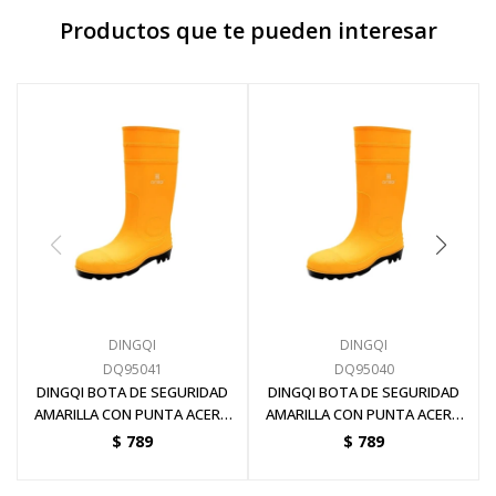
Productos que te pueden interesar
DINGQI
DINGQI
DQ95041
DQ95040
DINGQI BOTA DE SEGURIDAD
DINGQI BOTA DE SEGURIDAD
AMARILLA CON PUNTA ACERO
AMARILLA CON PUNTA ACERO
TALLE 41
TALLE 40
$
789
$
789