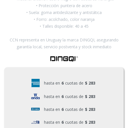
• Protección: puntera de acero
• Suela: goma antideslizante y antistática
• Forro: acolchado, color naranja
• Talles disponible: 40 a 45
CCN representa en Uruguay la marca DINGQI, asegurando
garantía local, servicio postventa y stock inmediato
hasta en
6
cuotas de
$ 283
hasta en
6
cuotas de
$ 283
hasta en
6
cuotas de
$ 283
hasta en
6
cuotas de
$ 283