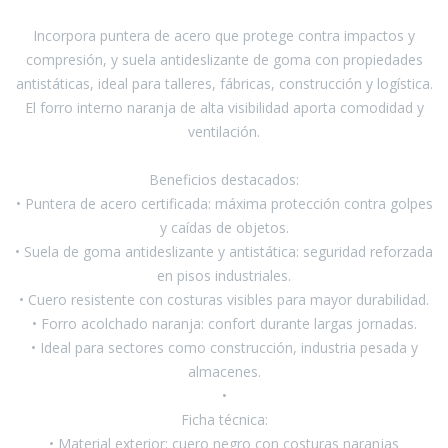
Incorpora puntera de acero que protege contra impactos y
Pinturas y Accesorios
compresión, y suela antideslizante de goma con propiedades
antistáticas, ideal para talleres, fábricas, construcción y logística.
El forro interno naranja de alta visibilidad aporta comodidad y
Piscinas e Inflables
ventilación.
Sanitaria
Beneficios destacados:
• Puntera de acero certificada: máxima protección contra golpes
y caídas de objetos.
Soldadoras y Accesorios
• Suela de goma antideslizante y antistática: seguridad reforzada
en pisos industriales.
• Cuero resistente con costuras visibles para mayor durabilidad.
• Forro acolchado naranja: confort durante largas jornadas.
• Ideal para sectores como construcción, industria pesada y
almacenes.
•
Ficha técnica:
• Material exterior: cuero negro con costuras naranjas