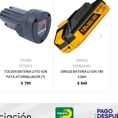
TOLSEN
DINGQI
TL79014
DQVD03401
TOLSEN BATERIA LITIO-ION
DINGQI BATERIA LI-ION 18V
PATA ATORNILLADOR (*)
2.0AH
$
799
$
849