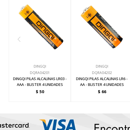
DINGQI
DINGQI
DQRA04201
DQRA04202
DINGQI PILAS ALCALINAS LR03 -
DINGQI PILAS ALCALINAS LR6 -
AAA - BLISTER 4 UNIDADES
AA - BLISTER 4 UNIDADES
$
50
$
66