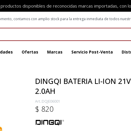
 productos disponibles de reconocidas marcas importadas, con l
 momento, contamos con amplio stock para la entrega inmediata de todos nuest
dades
Ofertas
Marcas
Servicio Post-Venta
Dist
DINGQI BATERIA LI-ION 21V
2.0AH
DQJE06001
$
820