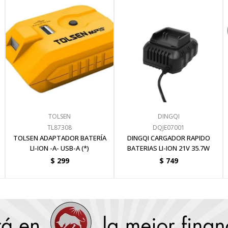
TOLSEN
DINGQI
TL87308
DQJE07001
TOLSEN ADAPTADOR BATERÍA
DINGQI CARGADOR RAPIDO
LI-ION -A- USB-A (*)
BATERIAS LI-ION 21V 35.7W
$
299
$
749