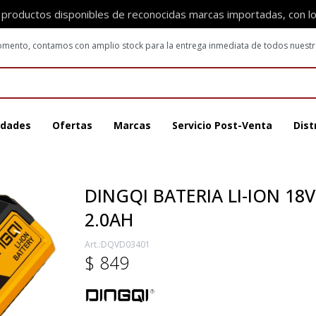
 productos disponibles de reconocidas marcas importadas, con l
 momento, contamos con amplio stock para la entrega inmediata de todos nuest
dades
Ofertas
Marcas
Servicio Post-Venta
Dist
DINGQI BATERIA LI-ION 18V
2.0AH
DQVD03401
$
849