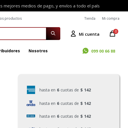
os mejores medios de pago, y envíos a todo el país
ros productos
Tienda
Mi compra
0
ribuidores
Nosotros
099 00 66 88
hasta en
6
cuotas de
$ 142
hasta en
6
cuotas de
$ 142
hasta en
6
cuotas de
$ 142