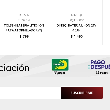
TOLSEN
DINGQI
TL79014
DQJE06004
TOLSEN BATERIA LITIO-ION
DINGQI BATERIA LI-ION 21V
PATA ATORNILLADOR (*)
4.0AH
$
799
$
1.490
SUSCRIBIRME