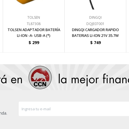
TOLSEN
DINGQI
TL87308
DQJE07001
TOLSEN ADAPTADOR BATERÍA
DINGQI CARGADOR RAPIDO
LI-ION -A- USB-A (*)
BATERIAS LI-ION 21V 35.7W
$
299
$
749
nda.