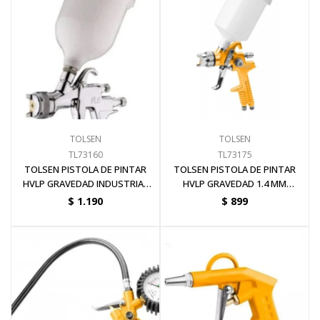
Electricidad
Ferretería
TOLSEN
TOLSEN
Herramientas Eléctrica y Batería
TL73160
TL73175
TOLSEN PISTOLA DE PINTAR
TOLSEN PISTOLA DE PINTAR
HVLP GRAVEDAD INDUSTRIAL
HVLP GRAVEDAD 1.4 MM
Herramientas Manuales
0.8 MM TAN
TANQUE 600 ML
$
1.190
$
899
Generadores
Hogar