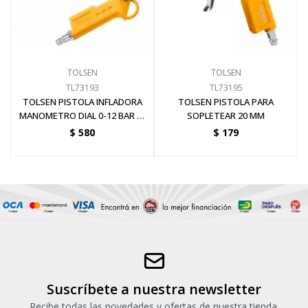
Pinturas y Accesorios
TOLSEN
TOLSEN
Piscinas e Inflables
TL73193
TL73195
TOLSEN PISTOLA INFLADORA
TOLSEN PISTOLA PARA
MANOMETRO DIAL 0-12 BAR 0-
SOPLETEAR 20 MM
Sanitaria
170 PSI
$
580
$
179
Soldadoras y Accesorios
Suscríbete a nuestra newsletter
Recibe todas las novedades y ofertas de nuestra tienda.