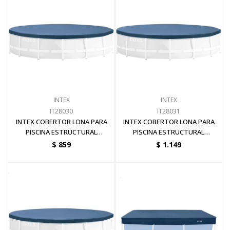
Electricidad
Ferretería
INTEX
INTEX
Herramientas Eléctrica y Batería
IT28030
IT28031
INTEX COBERTOR LONA PARA
INTEX COBERTOR LONA PARA
PISCINA ESTRUCTURAL
PISCINA ESTRUCTURAL
Herramientas Manuales
DIÁMETRO 3.05 METROS
DIÁMETRO 3.66 METROS
$
859
$
1.149
Generadores
Hogar