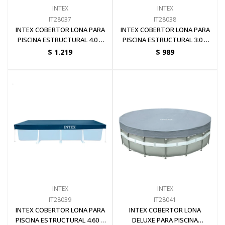
INTEX
INTEX
IT28037
IT28038
INTEX COBERTOR LONA PARA
INTEX COBERTOR LONA PARA
PISCINA ESTRUCTURAL 4.0 X
PISCINA ESTRUCTURAL 3.0 X
2.0 METROS
2.0 METROS
$
1.219
$
989
INTEX
INTEX
IT28039
IT28041
INTEX COBERTOR LONA PARA
INTEX COBERTOR LONA
PISCINA ESTRUCTURAL 4.60 X
DELUXE PARA PISCINA