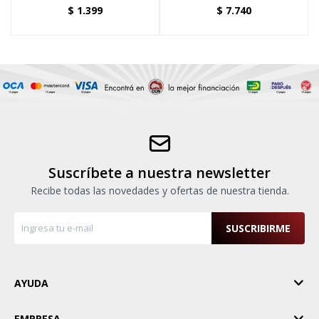
2.26 METROS
ESTRUCTURAL DIÁMETRO 5.49
$
1.399
$
7.740
METROS
Suscríbete a nuestra newsletter
Recibe todas las novedades y ofertas de nuestra tienda.
SUSCRIBIRME
AYUDA
EMPRESA