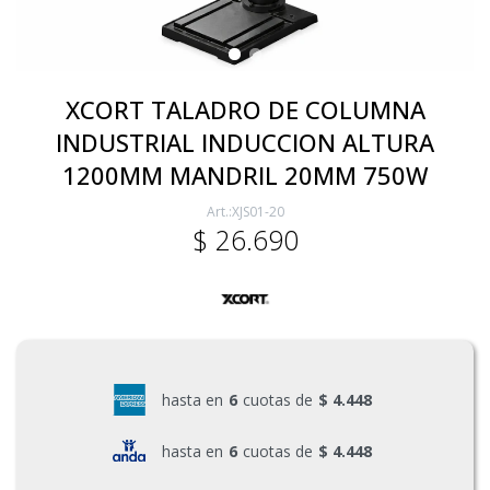
Electricidad
XCORT TALADRO DE COLUMNA
INDUSTRIAL INDUCCION ALTURA
Ferretería
1200MM MANDRIL 20MM 750W
XJS01-20
Herramientas Eléctrica y Batería
$
26.690
Herramientas Manuales
Generadores
hasta en
6
cuotas de
$ 4.448
hasta en
6
cuotas de
$ 4.448
Hogar