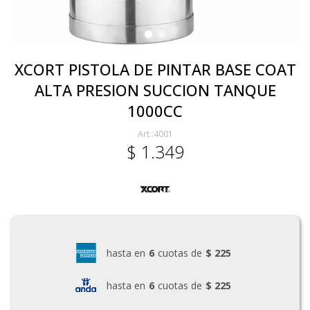
Electricidad
XCORT PISTOLA DE PINTAR BASE COAT
ALTA PRESION SUCCION TANQUE
Ferretería
1000CC
4001
Herramientas Eléctrica y Batería
$
1.349
Herramientas Manuales
Generadores
hasta en
6
cuotas de
$ 225
hasta en
6
cuotas de
$ 225
Hogar