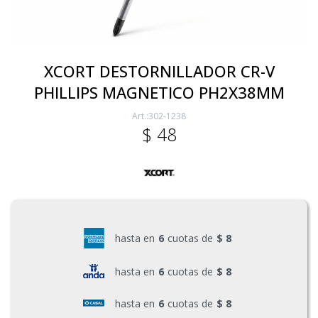
Electricidad
XCORT DESTORNILLADOR CR-V
PHILLIPS MAGNETICO PH2X38MM
Ferretería
302-1238
$
48
Herramientas Eléctrica y Batería
Herramientas Manuales
hasta en
6
cuotas de
$ 8
Generadores
hasta en
6
cuotas de
$ 8
Hogar
hasta en
6
cuotas de
$ 8