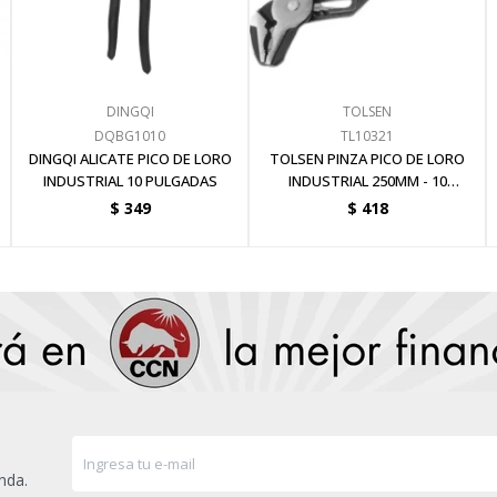
DINGQI
TOLSEN
DQBG1010
TL10321
DINGQI ALICATE PICO DE LORO
TOLSEN PINZA PICO DE LORO
INDUSTRIAL 10 PULGADAS
INDUSTRIAL 250MM - 10
PULGADAS
$
349
$
418
nda.