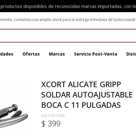
 productos disponibles de reconocidas marcas importadas, con l
 momento, contamos con amplio stock para la entrega inmediata de todos nuest
dades
Ofertas
Marcas
Servicio Post-Venta
Dist
XCORT ALICATE GRIPP
SOLDAR AUTOAJUSTABLE
BOCA C 11 PULGADAS
119-1280
$
399