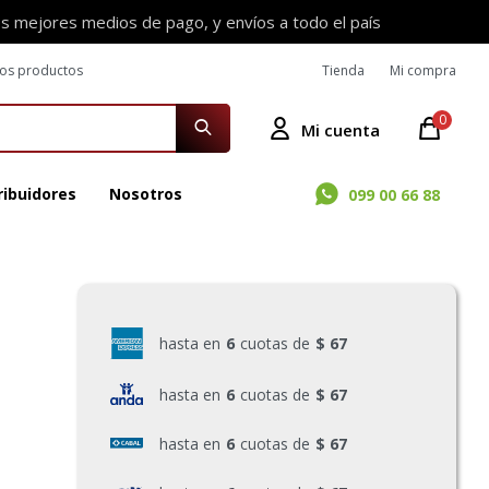
os mejores medios de pago, y envíos a todo el país
ros productos
Tienda
Mi compra
0
ribuidores
Nosotros
099 00 66 88
hasta en
6
cuotas de
$ 67
hasta en
6
cuotas de
$ 67
hasta en
6
cuotas de
$ 67