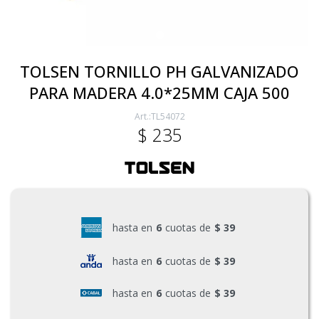
Electricidad
TOLSEN TORNILLO PH GALVANIZADO
PARA MADERA 4.0*25MM CAJA 500
Ferretería
TL54072
$
235
Herramientas Eléctrica y Batería
Herramientas Manuales
hasta en
6
cuotas de
$ 39
Generadores
hasta en
6
cuotas de
$ 39
hasta en
6
cuotas de
$ 39
Hogar