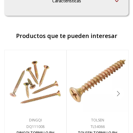
Características
Productos que te pueden interesar
DINGQI
TOLSEN
DQ111008
TL54066
DINGQI TORNILLO PH
TOLSEN TORNILLO PH