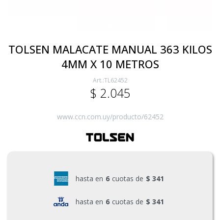
Electricidad
TOLSEN MALACATE MANUAL 363 KILOS
4MM X 10 METROS
Ferretería
TL62452
$
2.045
Herramientas Eléctrica y Batería
www.ccn.com.uy/producto/62452
Herramientas Manuales
Generadores
hasta en
6
cuotas de
$ 341
hasta en
6
cuotas de
$ 341
Hogar