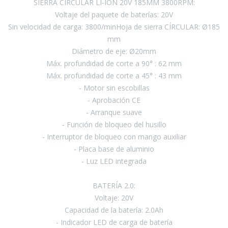
SIERRA CIRCULAR LI-ION 20V 185MM 3800RPM:
Voltaje del paquete de baterías: 20V
Pinturas y Accesorios
Sin velocidad de carga: 3800/minHoja de sierra CÍRCULAR: Ø185
mm
Diámetro de eje: Ø20mm
Piscinas e Inflables
Máx. profundidad de corte a 90° : 62 mm
Máx. profundidad de corte a 45° : 43 mm
- Motor sin escobillas
Sanitaria
- Aprobación CE
- Arranque suave
- Función de bloqueo del husillo
Soldadoras y Accesorios
- Interruptor de bloqueo con mango auxiliar
- Placa base de aluminio
- Luz LED integrada
BATERÍA 2.0:
Voltaje: 20V
Capacidad de la batería: 2.0Ah
- Indicador LED de carga de batería