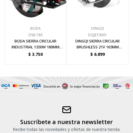
BODA
DINGQI
DS8-180
DQJE10001
BODA SIERRA CIRCULAR
DINGQI SIERRA CIRCULAR
INDUSTRIAL 1350W 180MM
BRUSHLESS 21V 165MM
6000RPM
5500RPM + BATERIA
$
3.750
$
6.899
Suscríbete a nuestra newsletter
Recibe todas las novedades y ofertas de nuestra tienda.