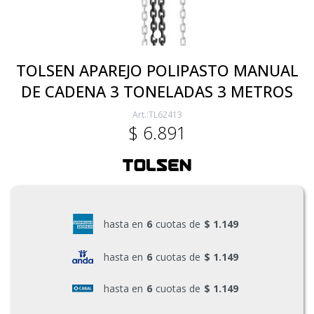
Electricidad
TOLSEN APAREJO POLIPASTO MANUAL
DE CADENA 3 TONELADAS 3 METROS
Ferretería
TL62413
$
6.891
Herramientas Eléctrica y Batería
Herramientas Manuales
hasta en
6
cuotas de
$ 1.149
Generadores
hasta en
6
cuotas de
$ 1.149
hasta en
6
cuotas de
$ 1.149
Hogar