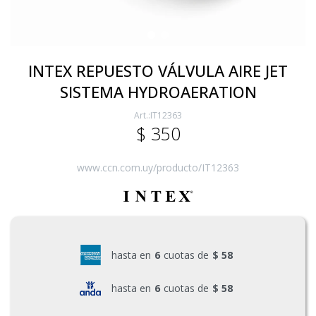
Electricidad
INTEX REPUESTO VÁLVULA AIRE JET
SISTEMA HYDROAERATION
Ferretería
IT12363
$
350
Herramientas Eléctrica y Batería
www.ccn.com.uy/producto/IT12363
Herramientas Manuales
Generadores
hasta en
6
cuotas de
$ 58
hasta en
6
cuotas de
$ 58
Hogar