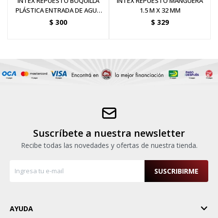
INTEX REPUESTO BOQUILLA
INTEX REPUESTO MANGUERA
PLÁSTICA ENTRADA DE AGUA
1.5 M X 32 MM
PISCINA
$
300
$
329
Suscríbete a nuestra newsletter
Recibe todas las novedades y ofertas de nuestra tienda.
SUSCRIBIRME
AYUDA