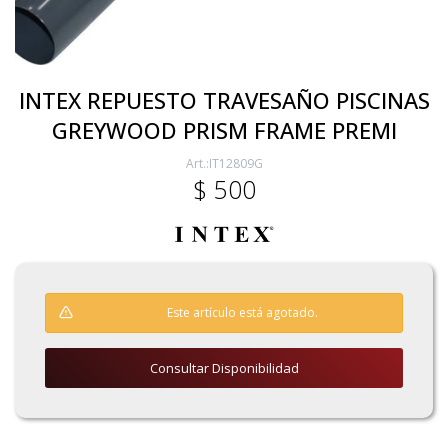
Electricidad
INTEX REPUESTO TRAVESAÑO PISCINAS
GREYWOOD PRISM FRAME PREMI
Ferretería
IT12809G
$
500
Herramientas Eléctrica y Batería
Herramientas Manuales
Este artículo está agotado.
Generadores
Consultar Disponibilidad
Hogar