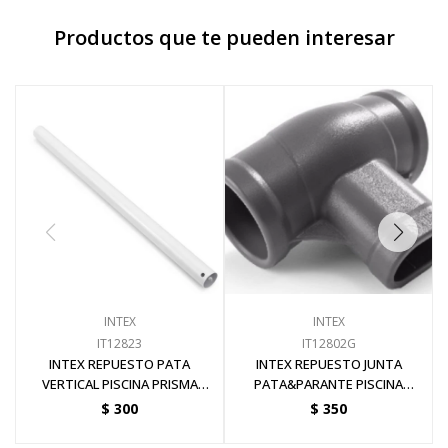
Productos que te pueden interesar
Pinturas y Accesorios
Piscinas e Inflables
Sanitaria
Soldadoras y Accesorios
INTEX
INTEX
IT12823
IT12802G
INTEX REPUESTO PATA
INTEX REPUESTO JUNTA
VERTICAL PISCINA PRISMA
PATA&PARANTE PISCINA
FRAME 3.05 X 0.7
PRISMA 4.57 GW
$
300
$
350