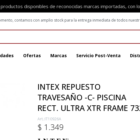
 productos disponibles de reconocidas marcas importadas, con l
 momento, contamos con amplio stock para la entrega inmediata de todos nuest
dades
Ofertas
Marcas
Servicio Post-Venta
Dist
INTEX REPUESTO
TRAVESAÑO -C- PISCINA
RECT. ULTRA XTR FRAME 73
IT10926A
$
1.349