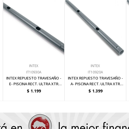
INTEX
INTEX
IT10930A
IT10920A
INTEX REPUESTO TRAVESAÑO -
INTEX REPUESTO TRAVESAÑO -
E- PISCINA RECT. ULTRA XTR
A- PISCINA RECT. ULTRA XTR
FRAME 732
FRAME 732
$
1.199
$
1.399