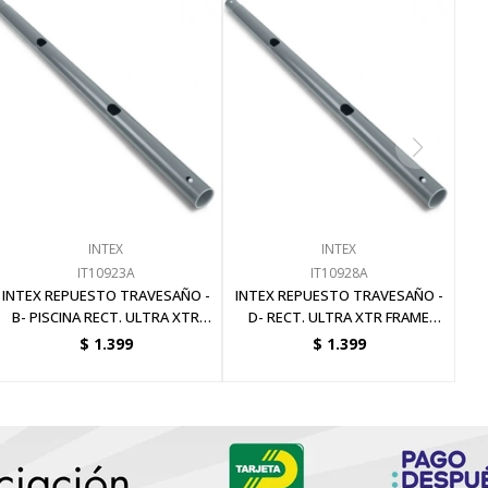
INTEX
INTEX
IT10923A
IT10928A
INTEX REPUESTO TRAVESAÑO -
INTEX REPUESTO TRAVESAÑO -
B- PISCINA RECT. ULTRA XTR
D- RECT. ULTRA XTR FRAME
FRAME 732
457/549/975
$
1.399
$
1.399