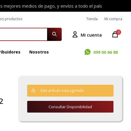
os mejores medios de pago, y envíos a todo el país
ros productos
Tienda
Mi compra
0
ribuidores
Nosotros
099 00 66 88
Este artículo está agotado.
2
Consultar Disponibilidad