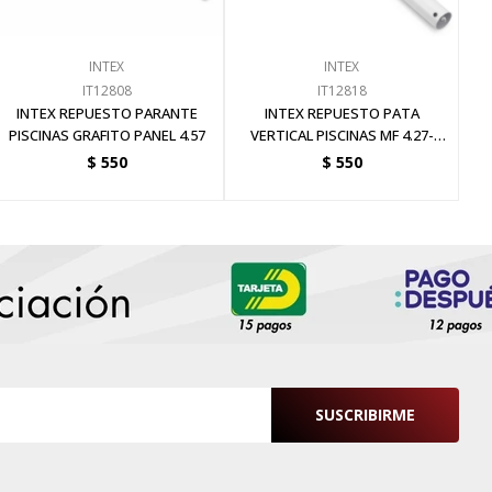
INTEX
INTEX
IT12808
IT12818
INTEX REPUESTO PARANTE
INTEX REPUESTO PATA
PISCINAS GRAFITO PANEL 4.57
VERTICAL PISCINAS MF 4.27-
4.57-4.88 X 1.22
$
550
$
550
SUSCRIBIRME