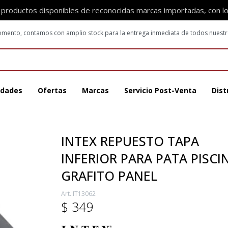
 productos disponibles de reconocidas marcas importadas, con l
 momento, contamos con amplio stock para la entrega inmediata de todos nuest
dades
Ofertas
Marcas
Servicio Post-Venta
Dist
INTEX REPUESTO TAPA
INFERIOR PARA PATA PISCI
GRAFITO PANEL
IT13062
$
349