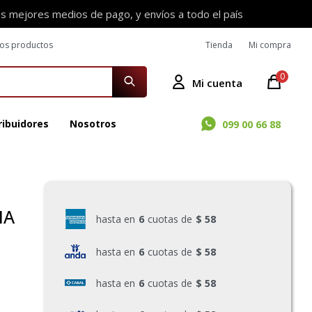
os mejores medios de pago, y envíos a todo el país
ros productos
Tienda
Mi compra
0
ribuidores
Nosotros
099 00 66 88
NA
hasta en
6
cuotas de
$ 58
hasta en
6
cuotas de
$ 58
hasta en
6
cuotas de
$ 58