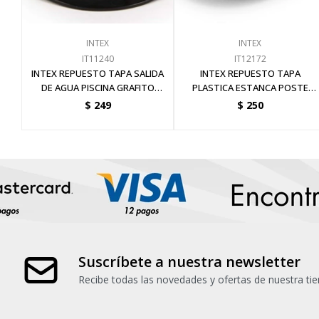
INTEX
INTEX
IT11240
IT12172
INTEX REPUESTO TAPA SALIDA
INTEX REPUESTO TAPA
DE AGUA PISCINA GRAFITO
PLASTICA ESTANCA POSTE
PANEL
PISCINAS GRAFITO PANEL
$
249
$
250
Suscríbete a nuestra newsletter
Recibe todas las novedades y ofertas de nuestra tie