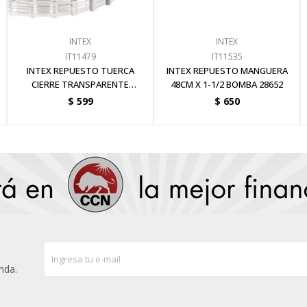
INTEX
INTEX
IT11479
IT11535
INTEX REPUESTO TUERCA
INTEX REPUESTO MANGUERA
CIERRE TRANSPARENTE
48CM X 1-1/2 BOMBA 28652
PREFILTRO BOMBA ARENA
$
599
$
650
nda.