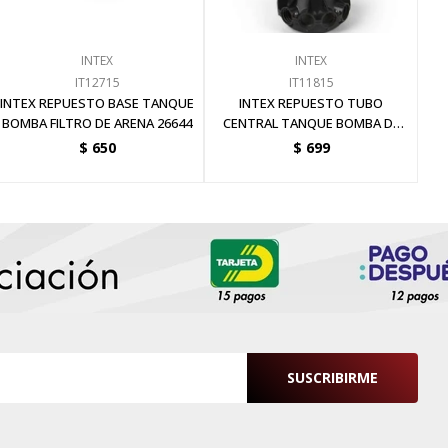
INTEX
INTEX
IT12715
IT11815
INTEX REPUESTO BASE TANQUE
INTEX REPUESTO TUBO
BOMBA FILTRO DE ARENA 26644
CENTRAL TANQUE BOMBA DE
ARENA 12 PLG
$
650
$
699
SUSCRIBIRME