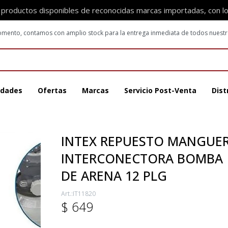
 productos disponibles de reconocidas marcas importadas, con l
 momento, contamos con amplio stock para la entrega inmediata de todos nuest
dades
Ofertas
Marcas
Servicio Post-Venta
Dist
INTEX REPUESTO MANGUE
INTERCONECTORA BOMBA
DE ARENA 12 PLG
IT11820
$
649