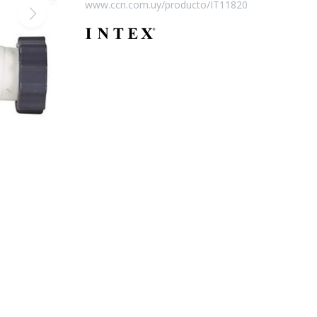
www.ccn.com.uy/producto/IT11820