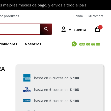
os mejores medios de pago, y envíos a todo el país
ros productos
Tienda
Mi compra
0
ribuidores
Nosotros
099 00 66 88
RA
hasta en
6
cuotas de
$ 108
hasta en
6
cuotas de
$ 108
hasta en
6
cuotas de
$ 108