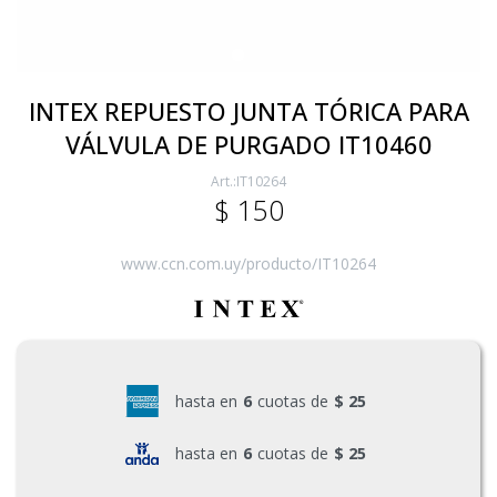
Electricidad
INTEX REPUESTO JUNTA TÓRICA PARA
VÁLVULA DE PURGADO IT10460
Ferretería
IT10264
$
150
Herramientas Eléctrica y Batería
www.ccn.com.uy/producto/IT10264
Herramientas Manuales
Generadores
hasta en
6
cuotas de
$ 25
hasta en
6
cuotas de
$ 25
Hogar