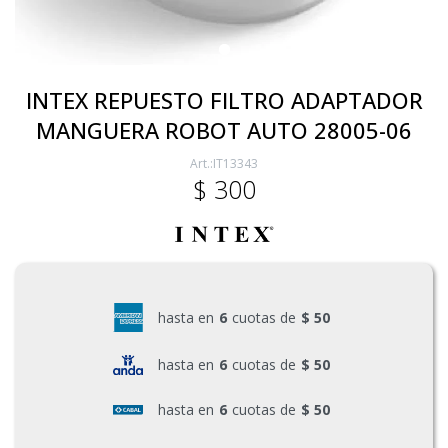
Electricidad
INTEX REPUESTO FILTRO ADAPTADOR
MANGUERA ROBOT AUTO 28005-06
Ferretería
IT13343
$
300
Herramientas Eléctrica y Batería
Herramientas Manuales
hasta en
6
cuotas de
$ 50
Generadores
hasta en
6
cuotas de
$ 50
hasta en
6
cuotas de
$ 50
Hogar