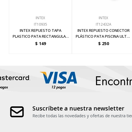
INTEX
INTEX
IT10935
IT12432A
INTEX REPUESTO TAPA
INTEX REPUESTO CONECTOR
PLASTICO PATA RECTANGULAR
PLÁSTICO PATA PISCINA ULTRA
U ULTRA FRAME
FRAME
$
149
$
250
Suscríbete a nuestra newsletter
Recibe todas las novedades y ofertas de nuestra tie