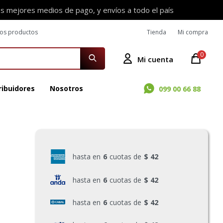
os mejores medios de pago, y envíos a todo el país
ros productos
Tienda
Mi compra
0
ribuidores
Nosotros
099 00 66 88
hasta en
6
cuotas de
$ 42
hasta en
6
cuotas de
$ 42
hasta en
6
cuotas de
$ 42