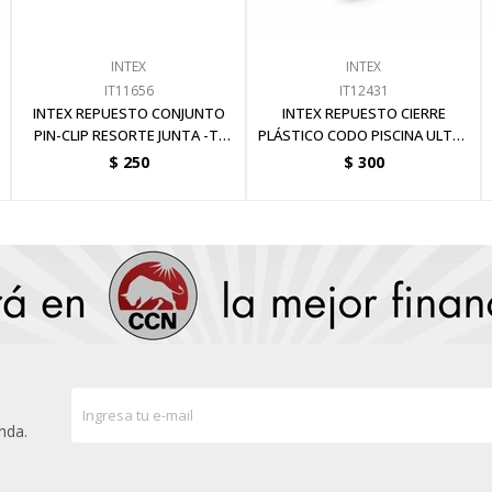
INTEX
INTEX
IT11656
IT12431
INTEX REPUESTO CONJUNTO
INTEX REPUESTO CIERRE
PIN-CLIP RESORTE JUNTA -T-
PLÁSTICO CODO PISCINA ULTRA
PISCINA 4
FRAME 4.57
$
250
$
300
nda.