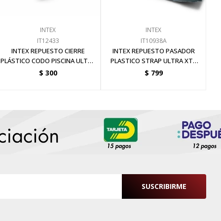
INTEX
INTEX
IT12433
IT10938A
INTEX REPUESTO CIERRE
INTEX REPUESTO PASADOR
PLÁSTICO CODO PISCINA ULTRA
PLASTICO STRAP ULTRA XTR
FRAME 4.27
RECTANGULAR
$
300
$
799
SUSCRIBIRME