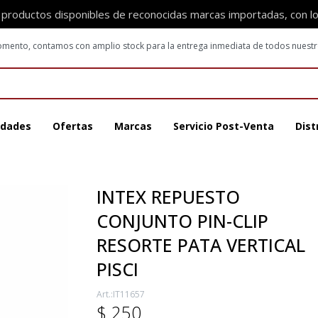
 productos disponibles de reconocidas marcas importadas, con l
 momento, contamos con amplio stock para la entrega inmediata de todos nuest
dades
Ofertas
Marcas
Servicio Post-Venta
Dist
INTEX REPUESTO
CONJUNTO PIN-CLIP
RESORTE PATA VERTICAL
PISCI
IT11657
$
250