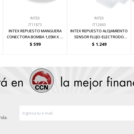
INTEX
INTEX
IT11873
IT12663
INTEX REPUESTO MANGUERA
INTEX REPUESTO ALOJAMIENTO
CONECTORA BOMBA 1,05M X 1-
SENSOR FLUJO-ELECTRODO
1/4(32MM)
CLORADOR
$
599
$
1.249
nda.