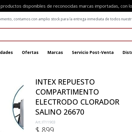
 productos disponibles de reconocidas marcas importadas, con l
 momento, contamos con amplio stock para la entrega inmediata de todos nuest
dades
Ofertas
Marcas
Servicio Post-Venta
Dist
INTEX REPUESTO
COMPARTIMENTO
ELECTRODO CLORADOR
SALINO 26670
IT11903
$
899