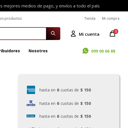
os mejores medios de pago, y envíos a todo el país
ros productos
Tienda
Mi compra
0
ribuidores
Nosotros
099 00 66 88
hasta en
6
cuotas de
$ 150
hasta en
6
cuotas de
$ 150
hasta en
6
cuotas de
$ 150