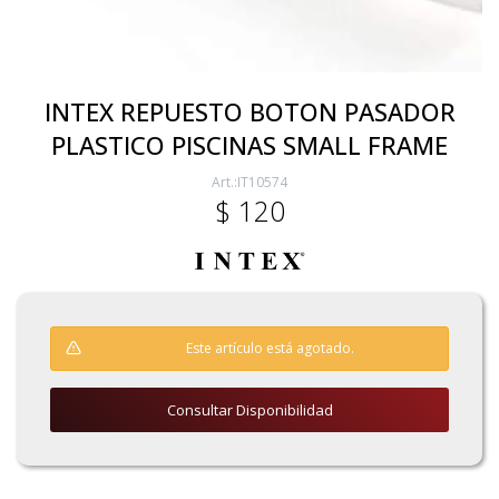
Electricidad
INTEX REPUESTO BOTON PASADOR
PLASTICO PISCINAS SMALL FRAME
Ferretería
IT10574
$
120
Herramientas Eléctrica y Batería
Herramientas Manuales
Este artículo está agotado.
Generadores
Consultar Disponibilidad
Hogar