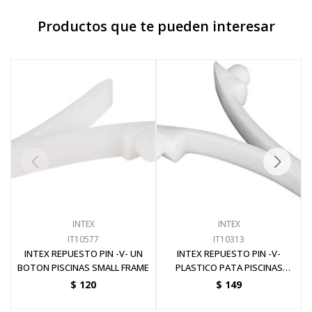
Productos que te pueden interesar
Pinturas y Accesorios
Piscinas e Inflables
Sanitaria
Soldadoras y Accesorios
INTEX
INTEX
IT10577
IT10313
INTEX REPUESTO PIN -V- UN
INTEX REPUESTO PIN -V-
BOTON PISCINAS SMALL FRAME
PLASTICO PATA PISCINAS
FRAME
$
120
$
149