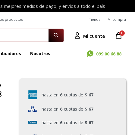
os mejores medios de pago, y envíos a todo el país
ros productos
Tienda
Mi compra
0
ribuidores
Nosotros
099 00 66 88
A
8
hasta en
6
cuotas de
$ 67
hasta en
6
cuotas de
$ 67
hasta en
6
cuotas de
$ 67