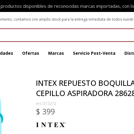
 productos disponibles de reconocidas marcas importadas, con l
 momento, contamos con amplio stock para la entrega inmediata de todos nuest
dades
Ofertas
Marcas
Servicio Post-Venta
Dist
INTEX REPUESTO BOQUILL
CEPILLO ASPIRADORA 2862
IT13272
$
399