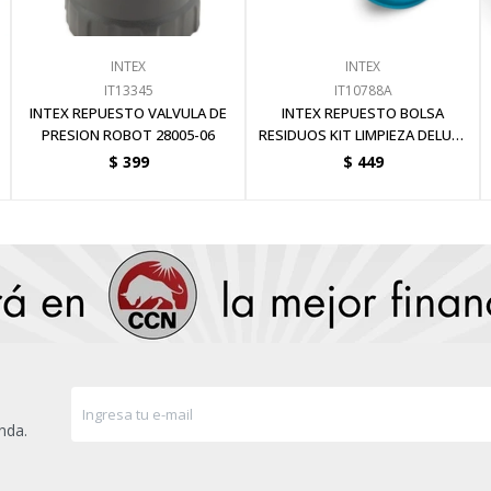
INTEX
INTEX
IT13345
IT10788A
INTEX REPUESTO VALVULA DE
INTEX REPUESTO BOLSA
PRESION ROBOT 28005-06
RESIDUOS KIT LIMPIEZA DELUXE
28003
$
399
$
449
nda.