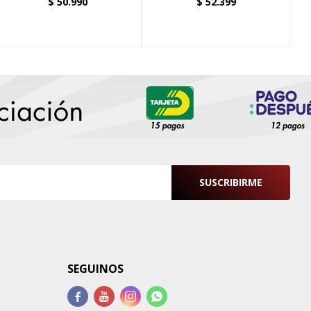
$
50.990
$
52.399
SUSCRIBIRME
SEGUINOS



