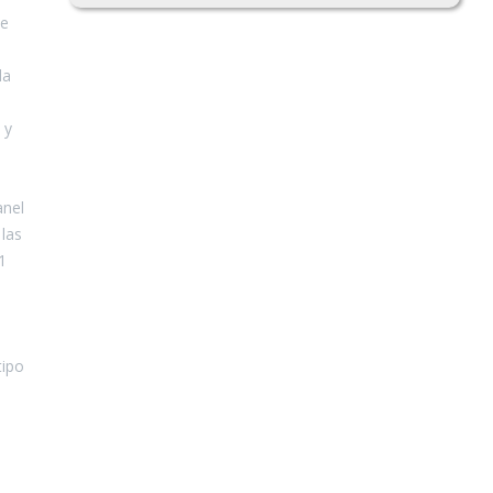
de
da
 y
anel
 las
1
tipo