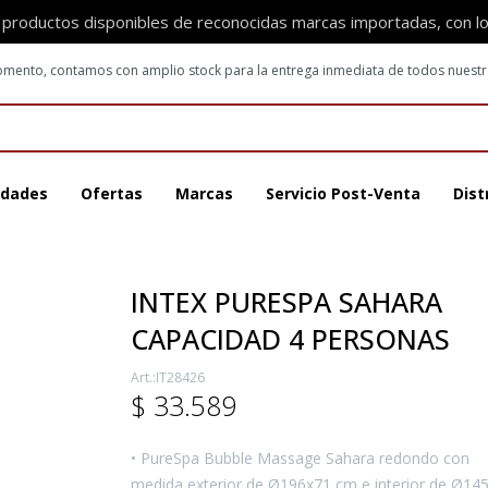
 productos disponibles de reconocidas marcas importadas, con l
 momento, contamos con amplio stock para la entrega inmediata de todos nuest
dades
Ofertas
Marcas
Servicio Post-Venta
Dist
INTEX PURESPA SAHARA
CAPACIDAD 4 PERSONAS
IT28426
$
33.589
• PureSpa Bubble Massage Sahara redondo con
medida exterior de Ø196x71 cm e interior de Ø14