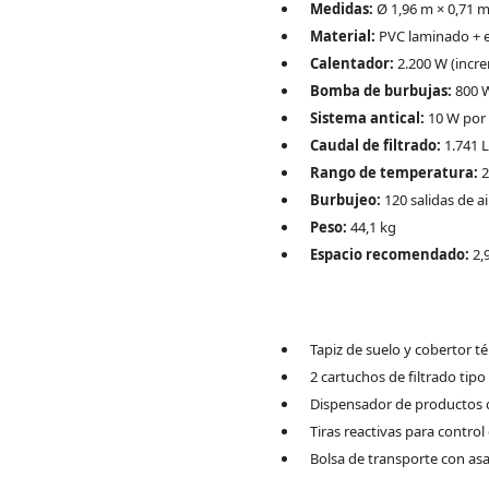
Medidas:
Ø 1,96 m × 0,71 
Material:
PVC laminado + e
Calentador:
2.200 W (incre
Bomba de burbujas:
800 
Sistema antical:
10 W por e
Caudal de filtrado:
1.741 L
Rango de temperatura:
2
Burbujeo:
120 salidas de ai
Peso:
44,1 kg
Espacio recomendado:
2,
Tapiz de suelo y cobertor t
2 cartuchos de filtrado tipo
Dispensador de productos 
Tiras reactivas para control
Bolsa de transporte con asa