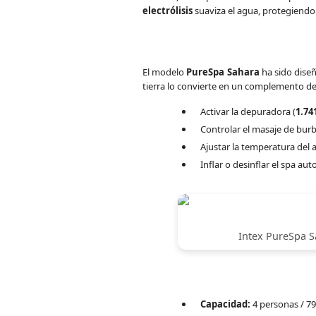
electrólisis
suaviza el agua, protegiendo 
El modelo
PureSpa Sahara
ha sido diseñ
tierra lo convierte en un complemento de
Activar la depuradora (
1.74
Controlar el masaje de bur
Ajustar la temperatura del
Inflar o desinflar el spa a
Intex PureSpa S
Capacidad:
4 personas / 79