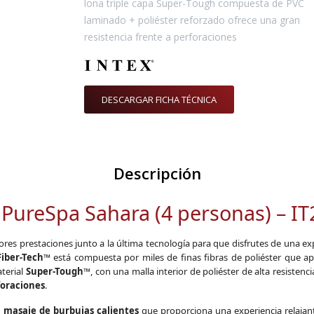
lona triple capa Super-Tough compuesta de PVC
laminado + poliéster reforzado ofrece una gran
resistencia frente a perforaciones
DESCARGAR FICHA TÉCNICA
Descripción
 PureSpa Sahara (4 personas) – I
res prestaciones junto a la última tecnología para que disfrutes de una expe
Fiber-Tech™
está compuesta por miles de finas fibras de poliéster que a
aterial
Super-Tough™
, con una malla interior de poliéster de alta resisten
foraciones
.
u
masaje de burbujas calientes
que proporciona una experiencia relajan