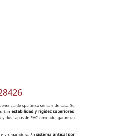
T28426
riencia de spa única sin salir de casa. Su
portan
estabilidad y rigidez superiores
,
cia y dos capas de PVC laminado, garantiza
te y reparadora. Su
sistema antical por