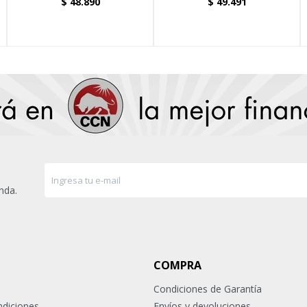
$
48.890
$
49.491
nda.
COMPRA
Condiciones de Garantía
ndiciones
Envíos y devoluciones