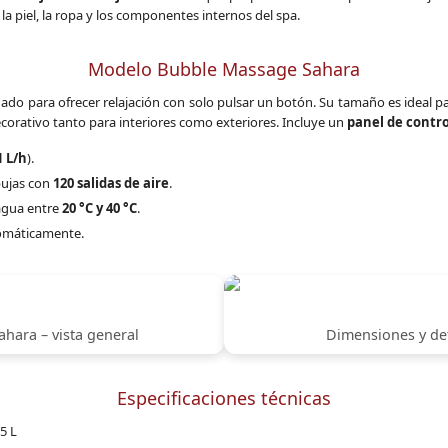
la piel, la ropa y los componentes internos del spa.
Modelo Bubble Massage Sahara
ado para ofrecer relajación con solo pulsar un botón. Su tamaño es ideal p
corativo tanto para interiores como exteriores. Incluye un
panel de control
1 L/h
).
bujas con
120 salidas de aire
.
 agua entre
20 °C y 40 °C
.
utomáticamente.
ahara – vista general
Dimensiones y det
Especificaciones técnicas
5 L