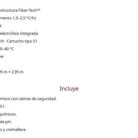
m
structura Fiber-Tech™
mento 1,5–2,5 °C/h)
W
lectrólisis integrada
/h · Cartucho tipo S1
0–40 °C
re
95 m × 2,95 m
Incluye
érmico con cierres de seguridad.
 S1.
químicos.
 de pH.
s y cremallera.