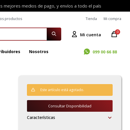
os mejores medios de pago, y envíos a todo el país
ros productos
Tienda
Mi compra
0
ribuidores
Nosotros
099 00 66 88
Este artículo está agotado.
Consultar Disponibilidad
Características
5