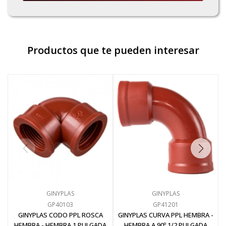
Pinturas y Accesorios
Productos que te pueden interesar
Piscinas e Inflables
Sanitaria
Soldadoras y Accesorios
GINYPLAS
GINYPLAS
GP40103
GP41201
GINYPLAS CODO PPL ROSCA
GINYPLAS CURVA PPL HEMBRA -
HEMBRA - HEMBRA 1 PULGADA
HEMBRA A 90º 1/2 PULGADA