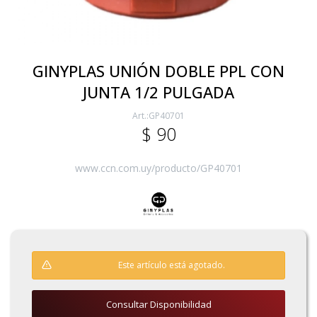
Electricidad
GINYPLAS UNIÓN DOBLE PPL CON
JUNTA 1/2 PULGADA
Ferretería
GP40701
$
90
Herramientas Eléctrica y Batería
www.ccn.com.uy/producto/GP40701
Herramientas Manuales
Generadores
Este artículo está agotado.
Hogar
Consultar Disponibilidad